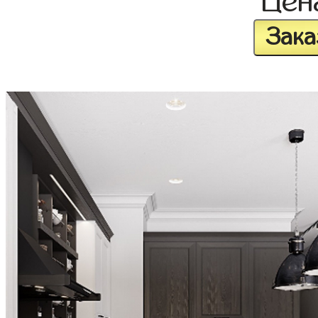
Це
Зака