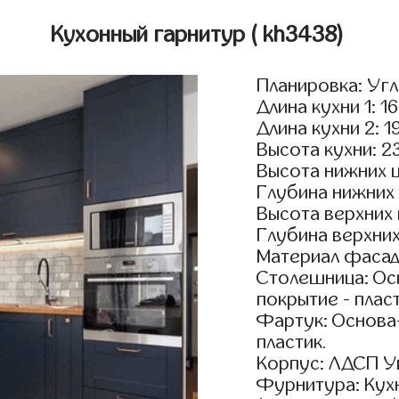
Кухонный гарнитур
( kh3438)
Планировка: Уг
Длина кухни 1: 1
Длина кухни 2: 1
Высота кухни: 2
Высота нижних 
Глубина нижних
Высота верхних
Глубина верхни
Материал фасад
Столешница: Осн
покрытие - пласт
Фартук: Основа
пластик.
Корпус: ЛДСП У
Фурнитура: Кух