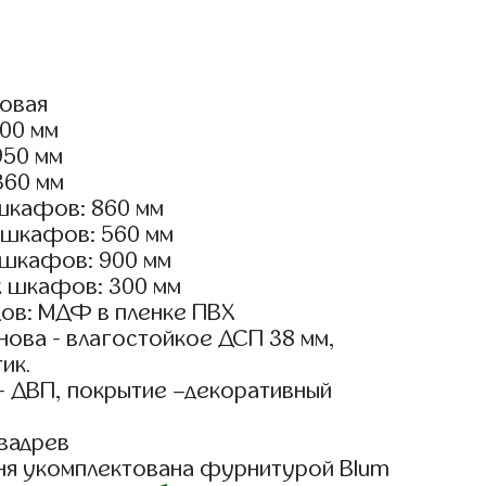
ловая
600 мм
950 мм
360 мм
шкафов: 860 мм
 шкафов: 560 мм
 шкафов: 900 мм
х шкафов: 300 мм
ов: МДФ в пленке ПВХ
ова - влагостойкое ДСП 38 мм,
ик.
- ДВП, покрытие –декоративный
вадрев
ня укомплектована фурнитурой Blum