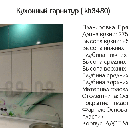
Кухонный гарнитур
( kh3480)
Планировка: Пр
Длина кухни: 27
Высота кухни: 2
Высота нижних 
Глубина нижних
Высота средних
Высота верхних
Глубина средни
Глубина верхни
Материал фасад
Столешница: Осн
покрытие - пласт
Фартук: Основа
пластик.
Корпус: ЛДСП У