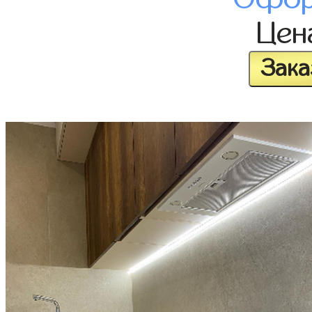
Це
Зака