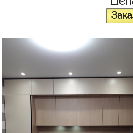
Це
Зака