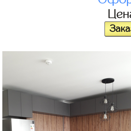
Це
Зака