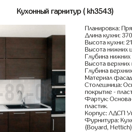
Кухонный гарнитур
( kh3543)
Планировка: Пр
Длина кухни: 37
Высота кухни: 2
Высота нижних 
Глубина нижних
Высота верхних
Глубина верхни
Материал фасад
Столешница: Осн
покрытие - пласт
Фартук: Основа
пластик.
Корпус: ЛДСП У
Фурнитура: Кух
(Boyard, Hettich