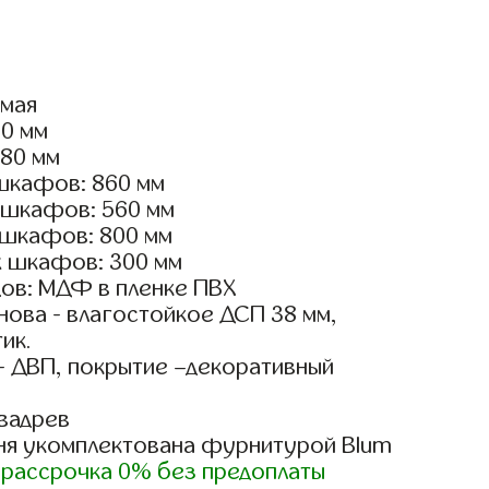
ямая
00 мм
180 мм
шкафов: 860 мм
 шкафов: 560 мм
 шкафов: 800 мм
х шкафов: 300 мм
ов: МДФ в пленке ПВХ
ова - влагостойкое ДСП 38 мм,
ик.
- ДВП, покрытие –декоративный
вадрев
ня укомплектована фурнитурой Blum
)
рассрочка 0% без предоплаты