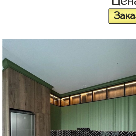
Це
Зака