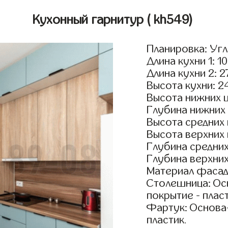
Кухонный гарнитур
( kh549)
Планировка: Уг
Длина кухни 1: 1
Длина кухни 2: 
Высота кухни: 2
Высота нижних 
Глубина нижних
Высота средних
Высота верхних
Глубина средни
Глубина верхни
Материал фасад
Столешница: Осн
покрытие - пласт
Фартук: Основа
пластик.