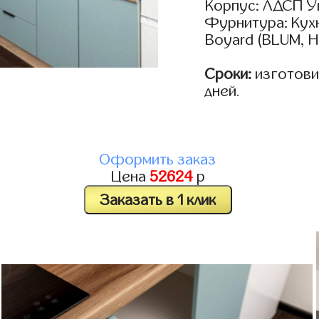
Корпус: ЛДСП У
Фурнитура: Кух
Boyard (BLUM, H
Сроки:
изготовим
дней.
Оформить заказ
Цена
52624
р
Заказать в 1 клик