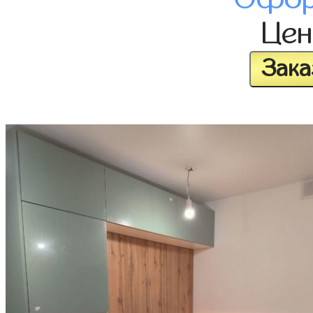
Це
Зака