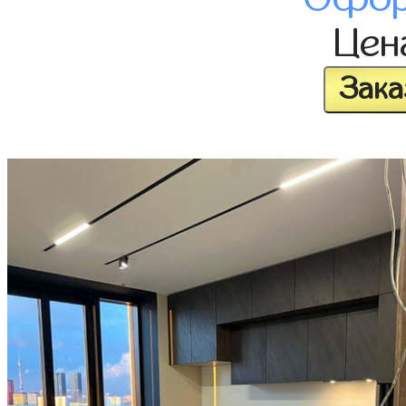
Це
Зака