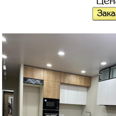
Це
Зака