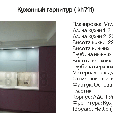
Кухонный гарнитур
( kh711)
Планировка: Уг
Длина кухни 1: 3
Длина кухни 2: 
Высота кухни: 2
Высота нижних 
Глубина нижних
Высота верхних
Глубина верхни
Материал фасад
Столешница: ис
Фартук: Основа
пластик.
Корпус: ЛДСП У
Фурнитура: Кух
(Boyard, Hettich