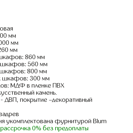
ловая
100 мм
2000 мм
260 мм
шкафов: 860 мм
 шкафов: 560 мм
 шкафов: 800 мм
х шкафов: 300 мм
ов: МДФ в пленке ПВХ
кусственный камень.
 - ДВП, покрытие –декоративный
вадрев
ня укомплектована фурнитурой Blum
)
рассрочка 0% без предоплаты