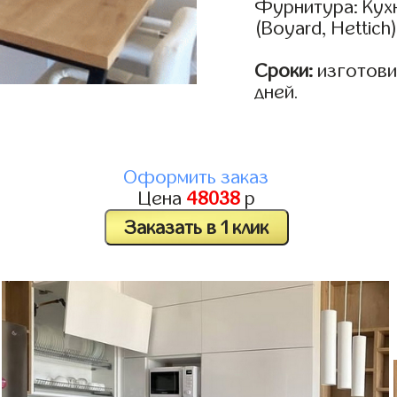
Фурнитура: Кух
(Boyard, Hettich
Сроки:
изготовим
дней.
Оформить заказ
Цена
48038
р
Заказать в 1 клик