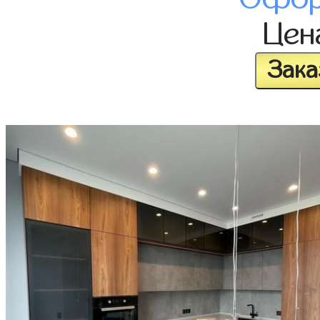
Це
Зака