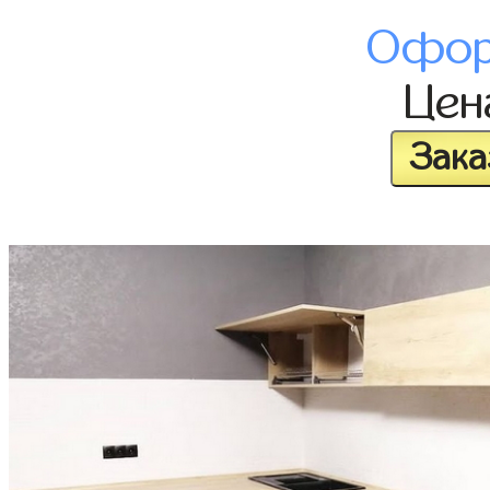
Офор
Це
Зака