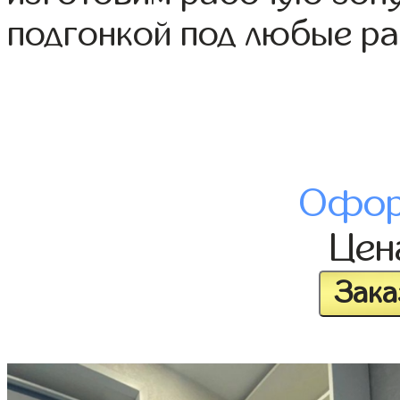
подгонкой под любые р
Офор
Це
Зака