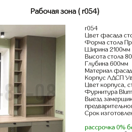
Рабочая зона
( r054)
r054
Цвет фасада ст
Форма стола Пр
Ширина 2100мм
Высота стола 8
Глубина 600мм
Материал фасад
Корпус ЛДСП У
Цвет корпуса, 
Фурнитура Blum 
Выезд замерщик
предварительно
Срок изготовлен
рассрочка 0% б