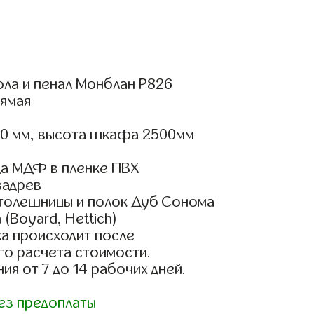
ола и пенал Монблан Р826
ямая
00 мм, высота шкафа 2500мм
а МДФ в пленке ПВХ
вадрев
столешницы и полок Дуб Сонома
(Boyard, Hettich)
а происходит после
го расчета стоимости.
ия от 7 до 14 рабочих дней.
ез предоплаты