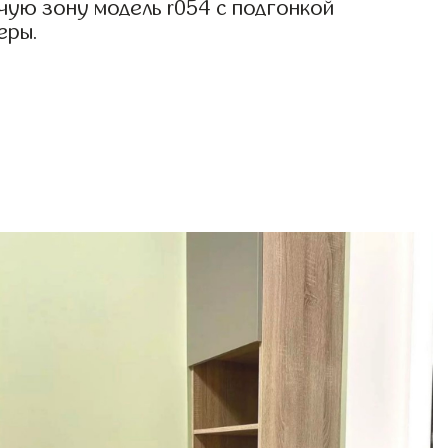
чую зону модель r054 с подгонкой
еры.