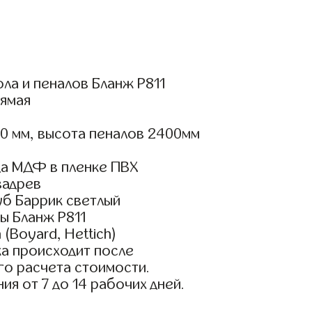
ла и пеналов Бланж Р811
ямая
0 мм, высота пеналов 2400мм
а МДФ в пленке ПВХ
вадрев
уб Баррик светлый
ы Бланж Р811
(Boyard, Hettich)
а происходит после
го расчета стоимости.
ия от 7 до 14 рабочих дней.