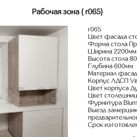
Рабочая зона
( r065)
r065
Цвет фасада сто
Форма стола Пр
Ширина 2200мм
Высота стола 80
Глубина 600мм
Материал фасад
Корпус ЛДСП У
Цвет корпуса Д
Цвет столешниц
Фурнитура Blum 
Выезд замерщик
предварительно
Срок изготовлен