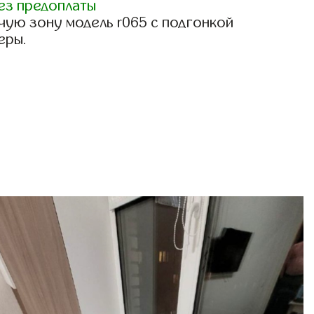
ез предоплаты
чую зону модель r065 с подгонкой
еры.