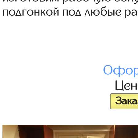
подгонкой под любые р
Офор
Це
Зака