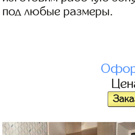
под любые размеры.
Офор
Це
Зака