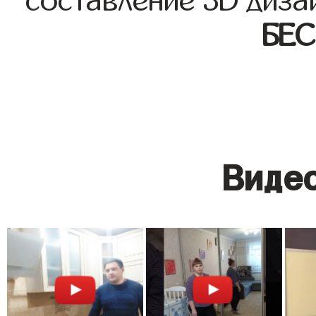
составление 3D диза
БЕ
Видео