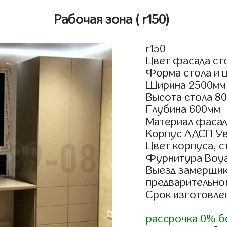
Рабочая зона
( r150)
r150
Цвет фасада ст
Форма стола и 
Ширина 2500мм
Высота стола 8
Глубина 600мм
Материал фасад
Корпус ЛДСП У
Цвет корпуса, 
Фурнитура Boyar
Выезд замерщик
предварительно
Срок изготовлен
рассрочка 0% б