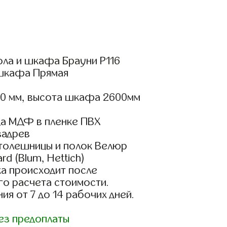
ола и шкафа Брауни Р116
шкафа Прямая
00 мм, высота шкафа 2600мм
а МДФ в пленке ПВХ
вадрев
столешницы и полок Велюр
d (Blum, Hettich)
а происходит после
го расчета стоимости.
ия от 7 до 14 рабочих дней.
ез предоплаты