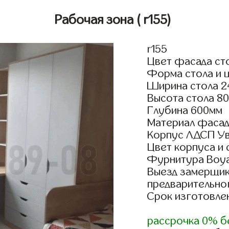
Рабочая зона
( r155)
r155
Цвет фасада сто
Форма стола и 
Ширина стола 2
Высота стола 8
Глубина 600мм
Материал фасад
Корпус ЛДСП У
Цвет корпуса и
Фурнитура Boyar
Выезд замерщик
предварительно
Срок изготовлен
рассрочка 0% б