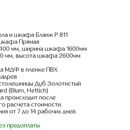
ла и шкафа Бланж Р 811
шкафа Прямая
400 мм, ширина шкафа 1600мм
00 мм, высота шкафа 2600мм
а МДФ в пленке ПВХ
вадрев
 столешницы Дуб Золотистый
d (Blum, Hettich)
а происходит после
го расчета стоимости.
ия от 7 до 14 рабочих дней.
ез предоплаты