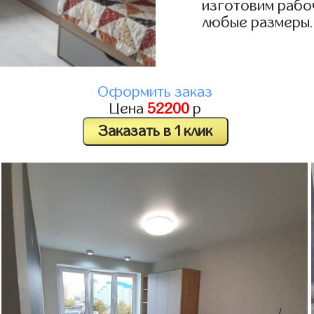
изготовим рабоч
любые размеры.
Оформить заказ
Цена
52200
р
Заказать в 1 клик