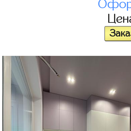
Офор
Це
Зака