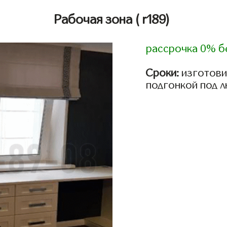
Рабочая зона
( r189)
рассрочка 0% б
Сроки:
изготови
подгонкой под 