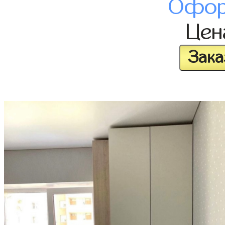
Офор
Це
Зака