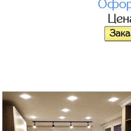
Офор
Це
Зака