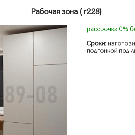
Рабочая зона
( r228)
рассрочка 0% б
Сроки:
изготови
подгонкой под 