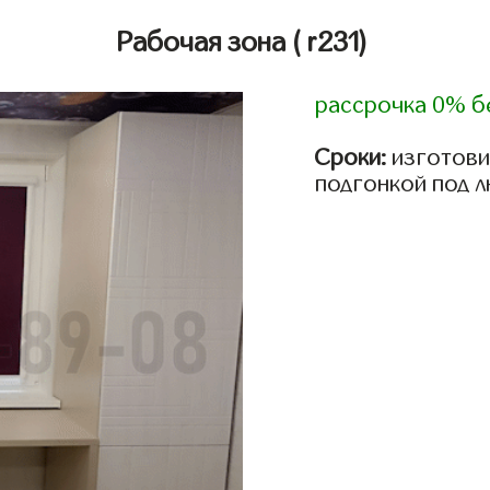
Рабочая зона
( r231)
рассрочка 0% б
Сроки:
изготови
подгонкой под 