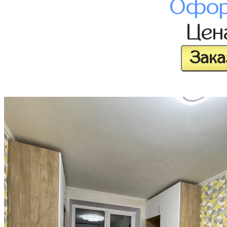
Офор
Це
Зака