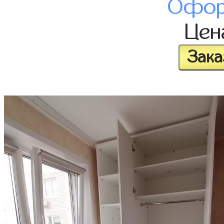
Офор
Це
Зака