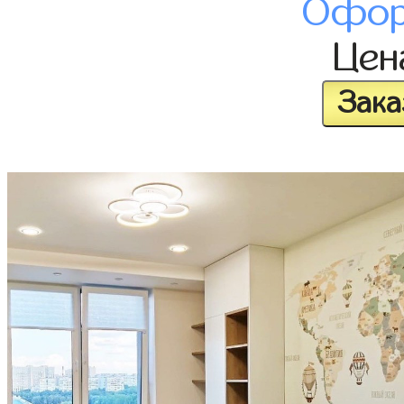
Офор
Це
Зака