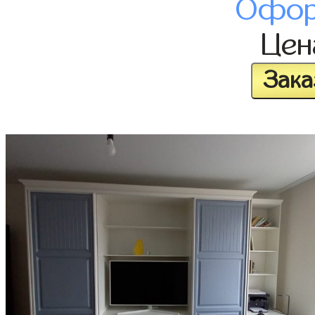
Офор
Це
Зака