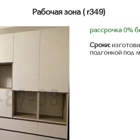
Рабочая зона
( r349)
рассрочка 0% б
Сроки:
изготови
подгонкой под 