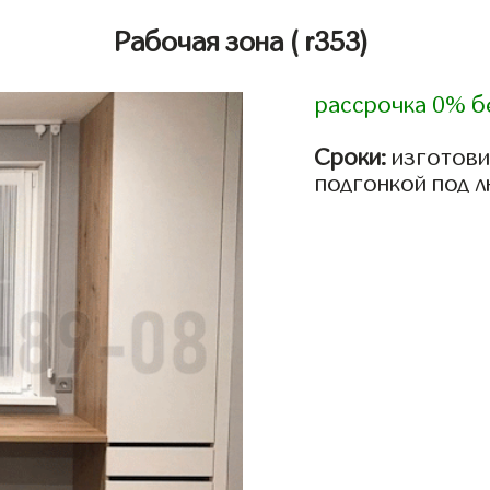
Рабочая зона
( r353)
рассрочка 0% б
Сроки:
изготови
подгонкой под 