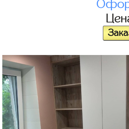
Офор
Це
Зака