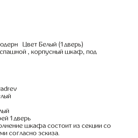
одерн Цвет Белый (1 дверь)
аспашной , корпусный шкаф, под
adrev
елый
лый
ей 1 дверь
олнение шкафа состоит из секции со
ми согласно эскиза.