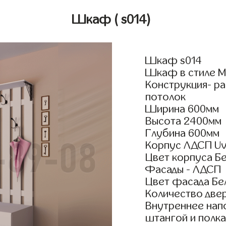
Шкаф
( s014)
Шкаф s014
Шкаф в стиле М
Конструкция- р
потолок
Ширина 600мм
Высота 2400мм
Глубина 600мм
Корпус ЛДСП Uv
Цвет корпуса Б
Фасады - ЛДСП
Цвет фасада Бе
Количество двер
Внутреннее нап
штангой и полка