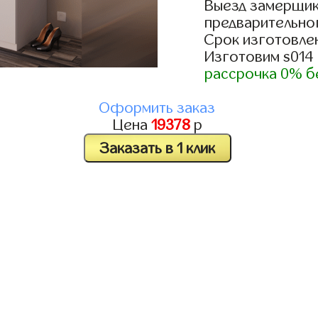
Выезд замерщик
предварительно
Срок изготовлен
Изготовим s014
рассрочка 0% б
Оформить заказ
Цена
19378
р
Заказать в 1 клик