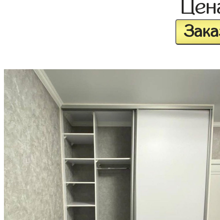
Це
Зака