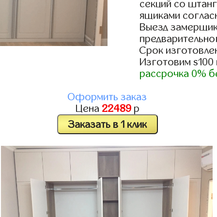
секций со штанг
ящиками согласн
Выезд замерщик
предварительно
Срок изготовлен
Изготовим s100
рассрочка 0% б
Оформить заказ
Цена
22489
р
Заказать в 1 клик