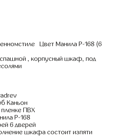
нномстиле Цвет Манила Р-168 (6
аспашной , корпусный шкаф, под
есолями
adrev
уб Каньон
 пленке ПВХ
нила Р-168
ей 6 дверей
олнение шкафа состоит изпяти