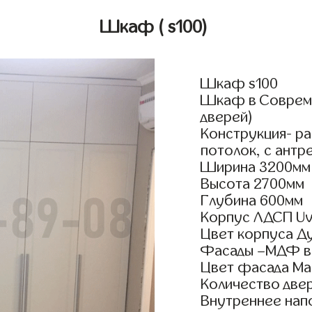
Шкаф
( s100)
Шкаф s100
Шкаф в Совреме
дверей)
Конструкция- р
потолок, с антр
Ширина 3200мм
Высота 2700мм
Глубина 600мм
Корпус ЛДСП Uv
Цвет корпуса Д
Фасады –МДФ в
Цвет фасада Ма
Количество двер
Внутреннее нап