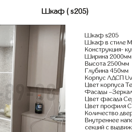
Шкаф
( s205)
Шкаф s205
Шкаф в стиле М
Конструкция- ку
Ширина 2000мм
Высота 2500мм
Глубина 450мм
Корпус ЛДСП Uv
Цвет корпуса Т
Фасады –Зерка
Цвет фасада С
Цвет профиля 
Количество двер
Внутреннее нап
секций с выдвиж