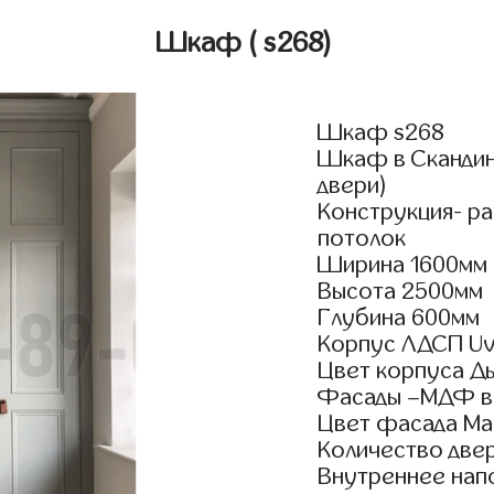
Шкаф
( s268)
Шкаф s268
Шкаф в Скандин
двери)
Конструкция- р
потолок
Ширина 1600мм
Высота 2500мм
Глубина 600мм
Корпус ЛДСП Uv
Цвет корпуса Д
Фасады –МДФ в
Цвет фасада Ма
Количество двер
Внутреннее нап