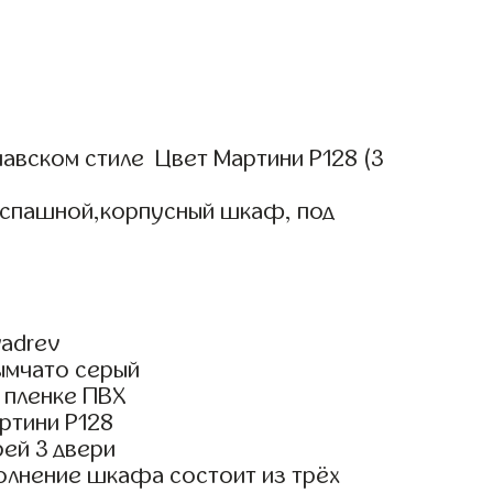
авском стиле Цвет Мартини Р128 (3
аспашной,корпусный шкаф, под
adrev
ымчато серый
 пленке ПВХ
ртини Р128
ей 3 двери
олнение шкафа состоит из трёх