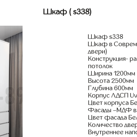
Шкаф
( s338)
Шкаф s338
Шкаф в Совреме
двери)
Конструкция- р
потолок
Ширина 1200мм
Высота 2500мм
Глубина 600мм
Корпус ЛДСП Uv
Цвет корпуса Б
Фасады –МДФ в
Цвет фасада Бе
Количество двер
Внутреннее нап