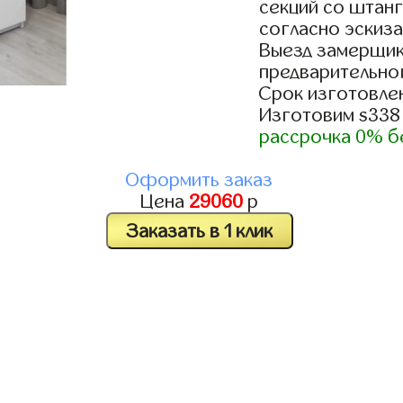
секций со штанг
согласно эскиза
Выезд замерщик
предварительно
Срок изготовлен
Изготовим s338
рассрочка 0% б
Оформить заказ
Цена
29060
р
Заказать в 1 клик