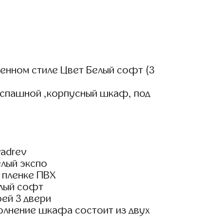
нном стиле Цвет Белый софт (3
аспашной ,корпусный шкаф, под
adrev
елый экспо
 пленке ПВХ
лый софт
ей 3 двери
олнение шкафа состоит из двух