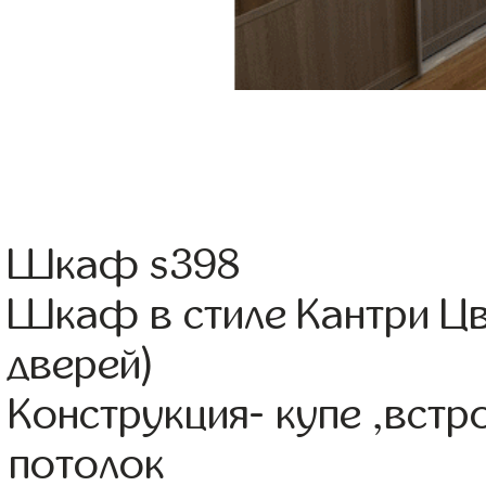
Шкаф s398
Шкаф в стиле Кантри Цв
дверей)
Конструкция- купе ,вст
потолок