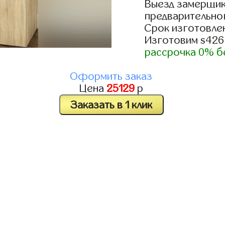
Выезд замерщик
предварительно
Срок изготовлен
Изготовим s426
рассрочка 0% б
Оформить заказ
Цена
25129
р
Заказать в 1 клик