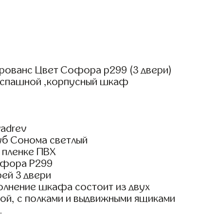
рованс Цвет Софора р299 (3 двери)
аспашной ,корпусный шкаф
adrev
уб Сонома светлый
 пленке ПВХ
офора Р299
ей 3 двери
олнение шкафа состоит из двух
ой, с полками и выдвижными ящиками
.