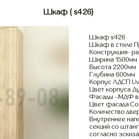
Шкаф
( s426)
Шкаф s426
Шкаф в стиле П
Конструкция- р
Ширина 1500мм
Высота 2200мм
Глубина 600мм
Корпус ЛДСП Uv
Цвет корпуса Д
Фасады –МДФ в
Цвет фасада С
Количество двер
Внутреннее нап
секций со штанг
согласно эскиза