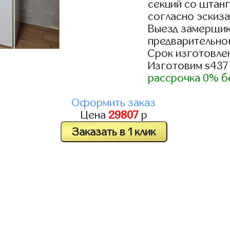
секций со штанг
согласно эскиза
Выезд замерщик
предварительно
Срок изготовлен
Изготовим s437
рассрочка 0% б
Оформить заказ
Цена
29807
р
Заказать в 1 клик