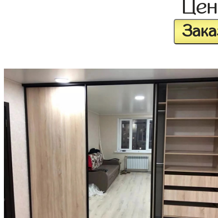
Це
Зака