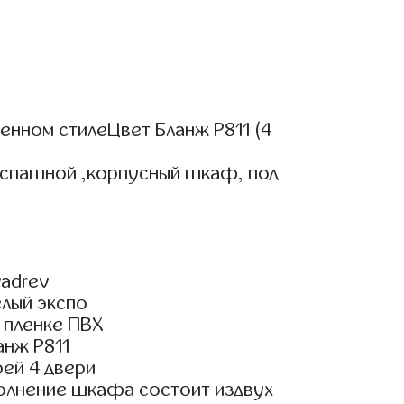
нном стилеЦвет Бланж Р811 (4
аспашной ,корпусный шкаф, под
adrev
елый экспо
 пленке ПВХ
анж Р811
ей 4 двери
олнение шкафа состоит издвух