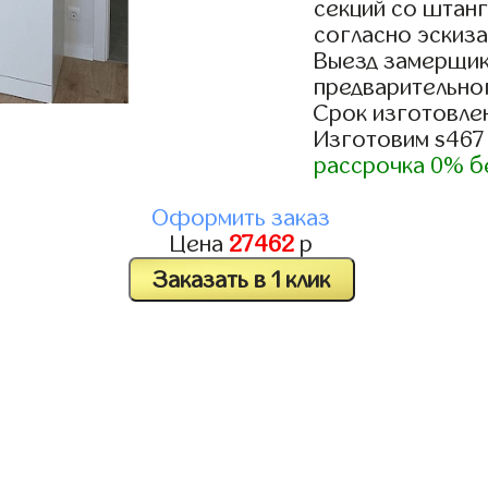
секций со штанг
согласно эскиза
Выезд замерщик
предварительно
Срок изготовлен
Изготовим s467
рассрочка 0% б
Оформить заказ
Цена
27462
р
Заказать в 1 клик