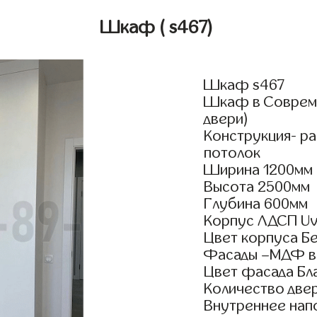
Шкаф
( s467)
Шкаф s467
Шкаф в Совреме
двери)
Конструкция- р
потолок
Ширина 1200мм
Высота 2500мм
Глубина 600мм
Корпус ЛДСП Uv
Цвет корпуса Б
Фасады –МДФ в
Цвет фасада Бл
Количество двер
Внутреннее нап