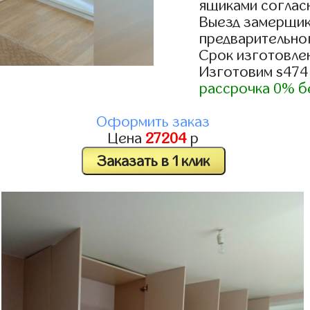
ящиками согласн
Выезд замерщик
предварительно
Срок изготовлен
Изготовим s474
рассрочка 0% б
Оформить заказ
Цена
27204
р
Заказать в 1 клик