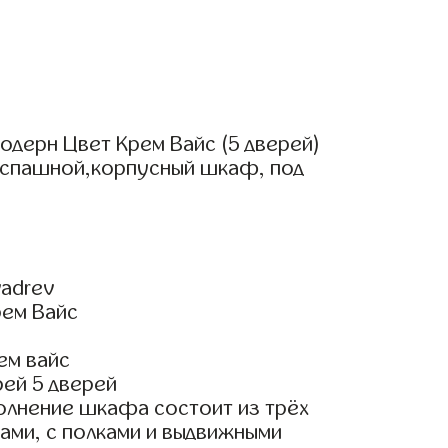
одерн Цвет Крем Вайс (5 дверей)
аспашной,корпусный шкаф, под
adrev
рем Вайс
ем вайс
ей 5 дверей
олнение шкафа состоит из трёх
ами, с полками и выдвижными