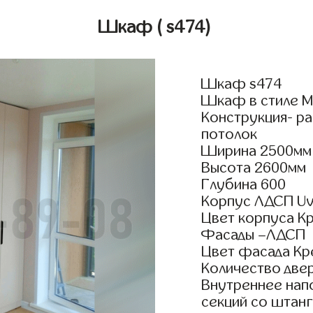
Шкаф
( s474)
Шкаф s474
Шкаф в стиле М
Конструкция- р
потолок
Ширина 2500мм
Высота 2600мм
Глубина 600
Корпус ЛДСП Uv
Цвет корпуса К
Фасады –ЛДСП
Цвет фасада Кр
Количество двер
Внутреннее нап
секций со штанг