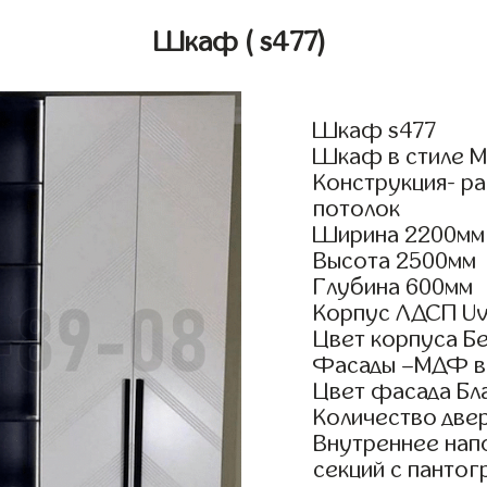
Шкаф
( s477)
Шкаф s477
Шкаф в стиле Мо
Конструкция- р
потолок
Ширина 2200мм
Высота 2500мм
Глубина 600мм
Корпус ЛДСП Uv
Цвет корпуса Б
Фасады –МДФ в
Цвет фасада Бла
Количество двер
Внутреннее нап
секций с пантог