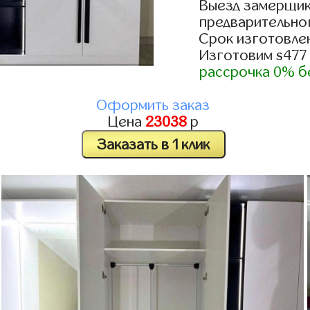
Выезд замерщик
предварительно
Срок изготовлен
Изготовим s477
рассрочка 0% б
Оформить заказ
Цена
23038
р
Заказать в 1 клик