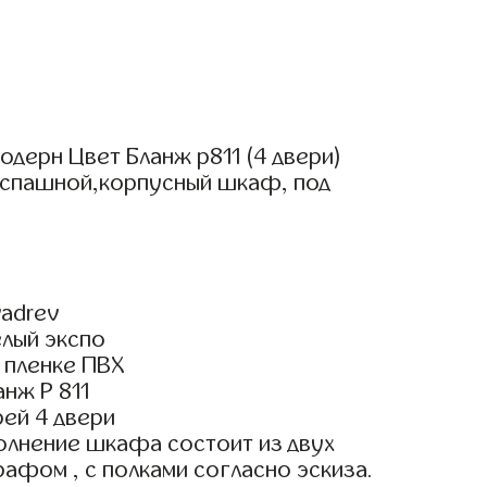
дерн Цвет Бланж р811 (4 двери)
аспашной,корпусный шкаф, под
adrev
елый экспо
 пленке ПВХ
нж Р 811
ей 4 двери
олнение шкафа состоит из двух
рафом , с полками согласно эскиза.